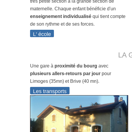
très petite section à la grande section de
maternelle. Chaque enfant bénéficie d'un
enseignement individualisé
qui tient compte
de son rythme et de ses forces.
L' école
LA 
Une gare à
proximité du bourg
avec
plusieurs allers-retours par jour
pour
Limoges (35mn) et Brive (40 mn).
Les transports